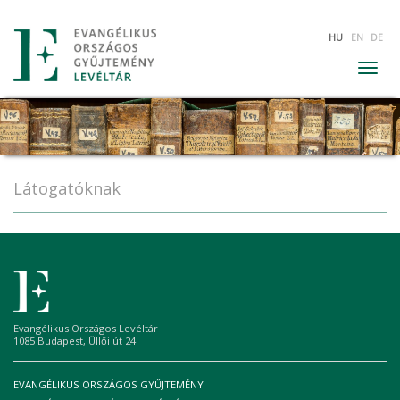
Ugrás
HU
EN
DE
a
tartalomra
Togg
navig
Látogatóknak
Evangélikus Országos Levéltár
1085 Budapest, Üllői út 24.
EVANGÉLIKUS ORSZÁGOS GYŰJTEMÉNY