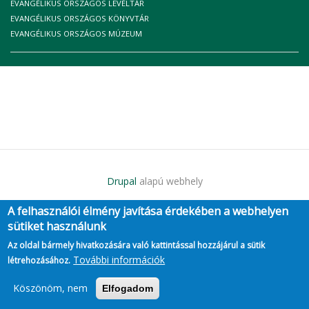
EVANGÉLIKUS ORSZÁGOS LEVÉLTÁR
EVANGÉLIKUS ORSZÁGOS KÖNYVTÁR
EVANGÉLIKUS ORSZÁGOS MÚZEUM
Drupal
alapú webhely
A felhasználói élmény javítása érdekében a webhelyen
sütiket használunk
Az oldal bármely hivatkozására való kattintással hozzájárul a sütik
További információk
létrehozásához.
Köszönöm, nem
Elfogadom