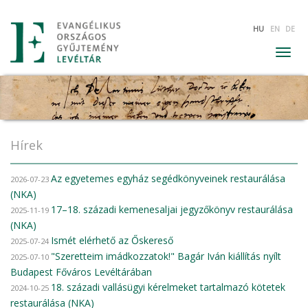
Ugrás
HU
EN
DE
a
tartalomra
Togg
navig
Hírek
Az egyetemes egyház segédkönyveinek restaurálása
2026-07-23
(NKA)
17–18. századi kemenesaljai jegyzőkönyv restaurálása
2025-11-19
(NKA)
Ismét elérhető az Őskereső
2025-07-24
"Szeretteim imádkozzatok!" Bagár Iván kiállítás nyílt
2025-07-10
Budapest Főváros Levéltárában
18. századi vallásügyi kérelmeket tartalmazó kötetek
2024-10-25
restaurálása (NKA)