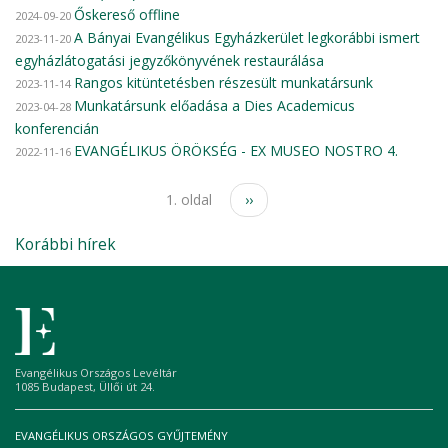
Őskereső offline
2024-09-20
A Bányai Evangélikus Egyházkerület legkorábbi ismert
2023-11-20
egyházlátogatási jegyzőkönyvének restaurálása
Rangos kitüntetésben részesült munkatársunk
2023-11-14
Munkatársunk előadása a Dies Academicus
2023-04-28
konferencián
EVANGÉLIKUS ÖRÖKSÉG - EX MUSEO NOSTRO 4.
2022-11-16
Oldalszámozás
Következő
1. oldal
››
oldal
Korábbi hírek
Evangélikus Országos Levéltár
1085 Budapest, Üllői út 24.
EVANGÉLIKUS ORSZÁGOS GYŰJTEMÉNY