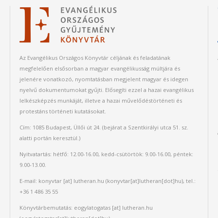
Az Evangélikus Országos Könyvtár céljának és feladatának
megfelelően elsősorban a magyar evangélikusság múltjára és
jelenére vonatkozó, nyomtatásban megjelent magyar és idegen
nyelvű dokumentumokat gyűjti. Elősegíti ezzel a hazai evangélikus
lelkészképzés munkáját, illetve a hazai művelődéstörténeti és
protestáns történeti kutatásokat.
Cím: 1085 Budapest, Üllői út 24. (bejárat a Szentkirályi utca 51. sz.
alatti portán keresztül.)
Nyitvatartás: hétfő: 12.00-16.00, kedd-csütörtök: 9.00-16.00, péntek:
9.00-13.00.
E-mail:
konyvtar
[at]
lutheran.hu
(konyvtar[at]lutheran[dot]hu)
, tel.:
+36 1 486 35 55
Könyvtárbemutatás:
eogylatogatas
[at]
lutheran.hu