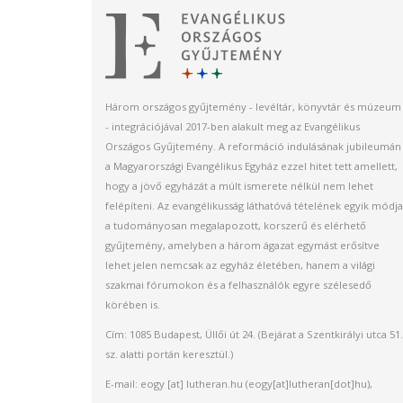
Három országos gyűjtemény - levéltár, könyvtár és múzeum
- integrációjával 2017-ben alakult meg az Evangélikus
Országos Gyűjtemény. A reformáció indulásának jubileumán
a Magyarországi Evangélikus Egyház ezzel hitet tett amellett,
hogy a jövő egyházát a múlt ismerete nélkül nem lehet
felépíteni. Az evangélikusság láthatóvá tételének egyik módja
a tudományosan megalapozott, korszerű és elérhető
gyűjtemény, amelyben a három ágazat egymást erősítve
lehet jelen nemcsak az egyház életében, hanem a világi
szakmai fórumokon és a felhasználók egyre szélesedő
körében is.
Cím: 1085 Budapest, Üllői út 24. (Bejárat a Szentkirályi utca 51.
sz. alatti portán keresztül.)
E-mail:
eogy
[at]
lutheran.hu
(eogy[at]lutheran[dot]hu)
,