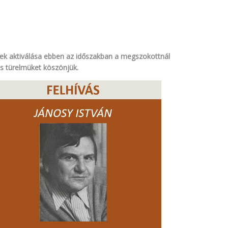
tések aktiválása ebben az időszakban a megszokottnál
és türelmüket köszönjük.