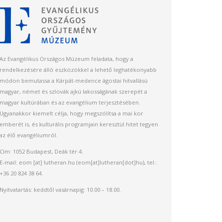
Az Evangélikus Országos Múzeum feladata, hogy a
rendelkezésére álló eszközökkel a lehető leghatékonyabb
módon bemutassa a Kárpát-medence ágostai hitvallású
magyar, német és szlovák ajkú lakosságának szerepét a
magyar kultúrában és az evangélium terjesztésében.
Ugyanakkor kiemelt célja, hogy megszólítsa a mai kor
emberét is, és kulturális programjain keresztül hitet tegyen
az élő evangéliumról.
Cím: 1052 Budapest, Deák tér 4.
E-mail:
eom
[at]
lutheran.hu
(eom[at]lutheran[dot]hu)
, tel.:
+36 20 824 38 64.
Nyitvatartás: keddtől vasárnapig: 10.00 – 18.00.