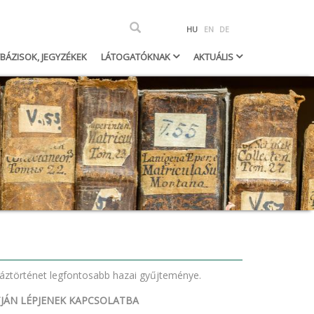
Keresés
HU
EN
DE
h
BÁZISOK, JEGYZÉKEK
LÁTOGATÓKNAK
AKTUÁLIS
háztörténet legfontosabb hazai gyűjteménye.
TJÁN LÉPJENEK KAPCSOLATBA