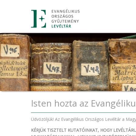
Ugrás
a
tartalomra
Isten hozta az Evangélik
Üdvözöljük! Az Evangélikus Országos Levéltár a Magy
KÉRJÜK TISZTELT KUTATÓINKAT, HOGY LEVÉLTÁR