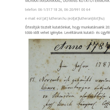
MUNKATÁRSAINKKAL, UGYANIS KUTATÓTERMÜNK
telefon: 06-1/317 18 26, 06-20/991 00 64
e-mail:
eol
[at]
lutheran.hu
(eol[at]lutheran[dot]hu)
Értesítjük tisztelt kutatóinkat, hogy munkatársaink 2
több időt vehet igénybe. Levéltárunk kutató- és ügyfé