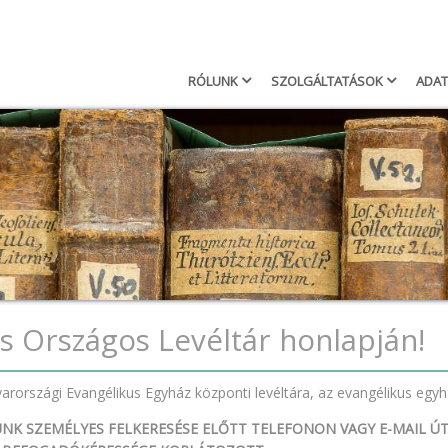
Keresés
Searc
RÓLUNK
SZOLGÁLTATÁSOK
ADAT
Main
navigation
us Országos Levéltár honlapján!
arországi Evangélikus Egyház központi levéltára, az evangélikus egy
UNK SZEMÉLYES FELKERESÉSE ELŐTT TELEFONON VAGY E-MAIL Ú