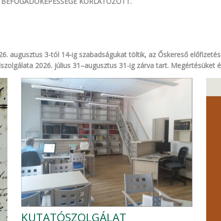
 BEFOGADÓKÉPESSÉGE KORLÁTOZOTT.
026. augusztus 3-tól 14-ig szabadságukat töltik, az Őskereső előfize
lszolgálata 2026. július 31–augusztus 31-ig zárva tart. Megértésüket 
KUTATÓSZOLGÁLAT